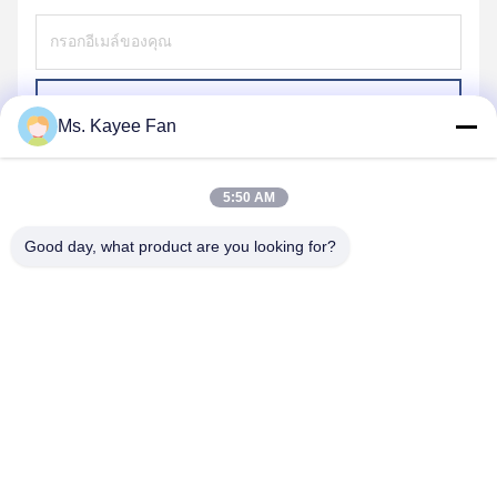
ส่ง
Ms. Kayee Fan
5:50 AM
Good day, what product are you looking for?
WUXI FSK TRANSMISSION BEARING CO.,
LTD
fskbearing@hotmail.com
86-510-82713083
เลขที่ 220 ถนนเหรินหมินกลาง เขตเหลียงซี อู๋ซี เจียงซู ประเทศ