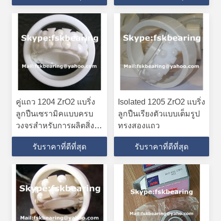
คู่แถว 1204 ZrO2 แบริ่ง
Isolated 1205 ZrO2 แบริ่ง
ลูกปืนเซรามิคแบบครบ
ลูกปืนเรียงตัวแบบเต็มรูป
วงจรสำหรับการผลิตสิ่ง
ทรงสองแถว
ทอ
รับราคาที่ดีที่สุด
รับราคาที่ดีที่สุด