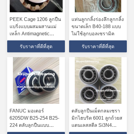
PEEK Cage 1206 ลูกปืน
แท่นลูกกลิ้งร่องลึกลูกกลิ้ง
แบริ่งแบบผสมผสานแม่
ขนาดเล็ก B40-188 แบบ
เหล็ก Antimagnetic
ไม่ใช้ลูกบอลเซรามิค
30mm ID
รับราคาที่ดีที่สุด
รับราคาที่ดีที่สุด
FANUC มอเตอร์
ตลับลูกปืนเม็ดกลมเซรา
6205DW B25-254 B25-
มิกไฮบริด 6001 ลูกถ้วยส
224 ตลับลูกปืนแบบ
แตนเลสสตีล Si3N4
เซรามิค Si3N4 / ZrO2
ลูกบอล