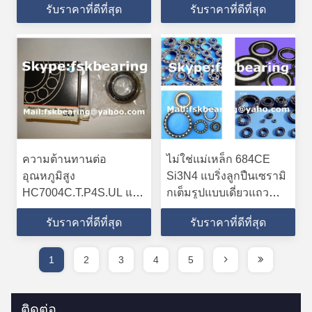
รับราคาที่ดีที่สุด
รับราคาที่ดีที่สุด
ความต้านทานต่อ
ไม่ใช่แม่เหล็ก 684CE
อุณหภูมิสูง
Si3N4 แบริ่งลูกปืนเซรามิ
HC7004C.T.P4S.UL แบ
กเต็มรูปแบบเดี่ยวแถว
ริ่งลูกผสมเซรามิกบอล
ฉนวนกันความร้อน
รับราคาที่ดีที่สุด
รับราคาที่ดีที่สุด
1
2
3
4
5
ติดต่อ