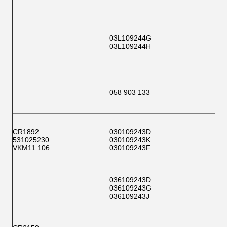
03L109244G
03L109244H
058 903 133
CR1892
030109243D
531025230
030109243K
VKM11 106
030109243F
036109243D
036109243G
036109243J