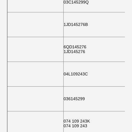
03C145299Q
1JD145276B
6QD145276
1JD145276
04L109243C
036145299
074 109 243K
074 109 243