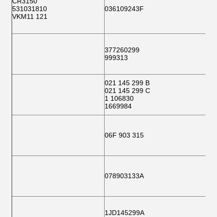
CR3150
531031810
036109243F
VKM11 121
377260299
999313
021 145 299 B
021 145 299 C
1 106830
1669984
06F 903 315
078903133A
1JD145299A