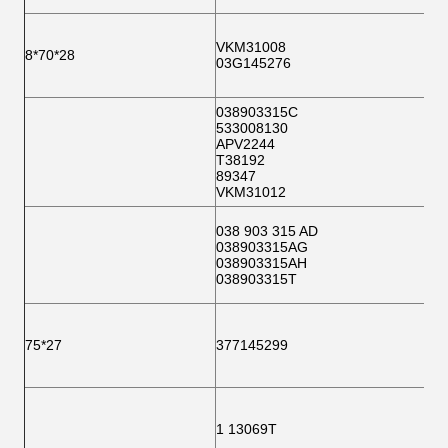
VKM31008
8*70*28
03G145276
038903315C
533008130
APV2244
T38192
89347
VKM31012
038 903 315 AD
038903315AG
038903315AH
038903315T
75*27
377145299
1 13069T