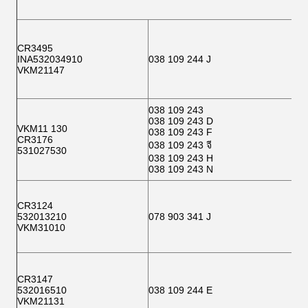
CR3495
INA532034910
038 109 244 J
VKM21147
038 109 243
038 109 243 D
VKM11 130
038 109 243 F
CR3176
038 109 243 จี
531027530
038 109 243 H
038 109 243 N
CR3124
532013210
078 903 341 J
VKM31010
CR3147
532016510
038 109 244 E
VKM21131