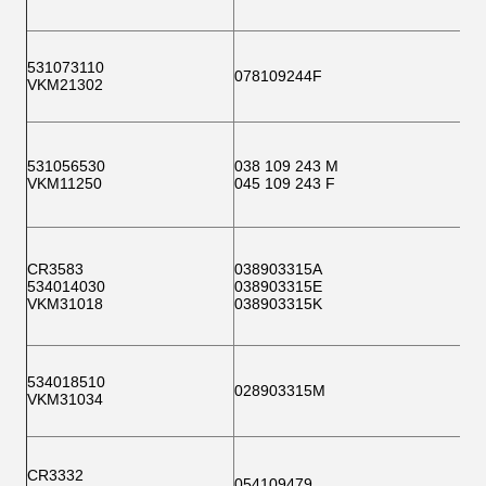
531073110
078109244F
VKM21302
531056530
038 109 243 M
VKM11250
045 109 243 F
CR3583
038903315A
534014030
038903315E
VKM31018
038903315K
534018510
028903315M
VKM31034
CR3332
054109479