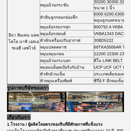
30200.30300.32200
หมุนม้วนกระชับ
ขนาด 1 นิ้ว
6000.6200.6300.64
หัวหินลูกกลมกล่องลึก
หมุนลูกบอลขนาดเล็
หมุนล้อรถบรรทุก
800792 A VKBA 54
หมุนล้อรถยนต์
VKBA1343 DAC346
อีน่า ทิมเคน นสค
หัวหักเครื่องปรับอากาศ
30BD5222
โคโย นาชิ เอสเอ
หมุนปลดคลาช
68TKA3506AR TK7
ชเอฮี เอฟไวย์
หมุนหมุนกลม
22200 22300 2300
หมุนม้วนกระบอก
ดีใน LINK BELT หม
หมอนบล็อคเบียริงกับบ้าน
UCP UCF UCT UCF
หัวหักม้วนเข็ม
ประเภทเต็มของหมุนม
หัวหมุนเครื่องพิมพ์
ซีรี่ย์ F มีกลมเข็ม
รูปภาพบริษัทของเรา
เกี่ยวกับเรา:
1.โรงงาน / ผู้ผลิตโดยตรงของจีนที่มีศักยภาพที่แข็งแรง
เราเป็นโรงงานผลิตเบียริงตรงที่จางซู ประเทศจีนมากว่า 10 ปี. 300