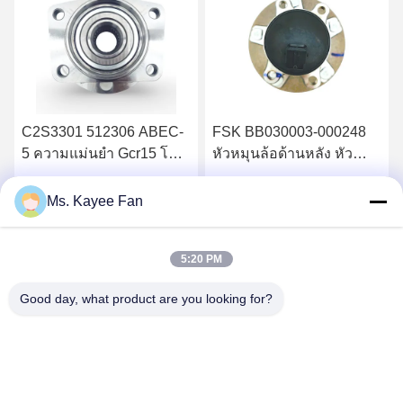
01 512306 ABEC-
FSK BB030003-000248
FSK แบรน
แม่นยํา Gcr15 โค
หัวหมุนล้อด้านหลัง หัว
334168515
นเลส สองแถวล้อ
หมุนมีแถวสอง Gcr15 โค
ดุมล้อเหล
บรรทุกสําหรับ
รมสแตนเลสและเซ็นเซอร์
Gcr15 สอ
ับราคาที่ดีที่สุด
รับราคาที่ดีที่สุด
รับรา
Ms. Kayee Fan
r X-TYPE X400 02-
ABS สําหรับ Wildcat
เซ็นเซอร์
Bojun
BMW F49
5:20 PM
Good day, what product are you looking for?
WUXI FSK TRANSMISSION BEARING CO.,
LTD