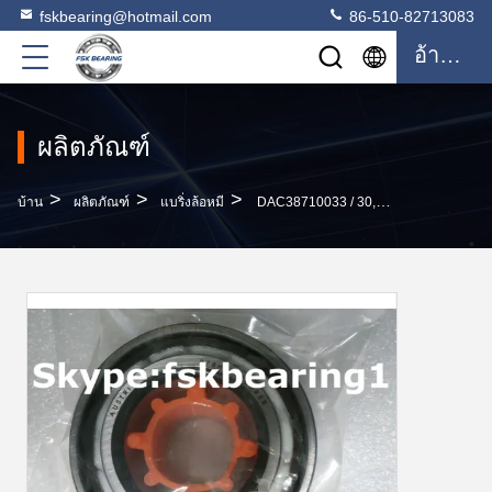
fskbearing@hotmail.com
86-510-82713083
อ้างอิง
ผลิตภัณฑ์
>
>
>
บ้าน
ผลิตภัณฑ์
แบริ่งล้อหมี
DAC38710033 / 30, FW135 ดุมล้อหน้าแบริ่ง 37.99 มม. X 71.02 มม. X 33 มม