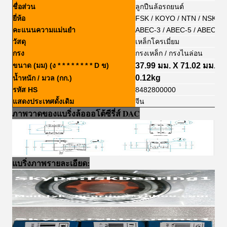
ชื่อส่วน
ลูกปืนล้อรถยนต์
ยี่ห้อ
FSK / KOYO / NTN / NSK / 
คะแนนความแม่นยำ
ABEC-3 / ABEC-5 / ABEC-7
วัสดุ
เหล็กโครเมี่ยม
กรง
กรงเหล็ก / กรงไนล่อน
ขนาด (มม) (ง * * * * * * * * D ข)
37.99 มม. X 71.02 มม. X
0.12kg
น้ำหนัก / มวล (กก.)
รหัส HS
8482800000
แสดงประเทศดั้งเดิม
จีน
ภาพวาดของแบริ่งล้อออโต้ซีรี่ส์ DAC
แบริ่งภาพรายละเอียด: