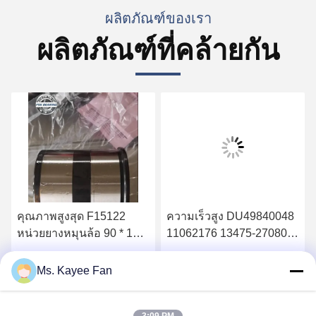
ผลิตภัณฑ์ของเรา
ผลิตภัณฑ์ที่คล้ายกัน
คุณภาพสูงสุด F15122
ความเร็วสูง DU49840048
หน่วยยางหมุนล้อ 90 * 160
11062176 13475-27080
* 125 มิลลิเมตรอะไหล่สําห
หัวหินหัวล้อ 49X84X48mm
รับ MAN SAF
เหล็กคุณภาพสูง
รับราคาที่ดีที่สุด
รับราคาที่ดีที่สุด
Ms. Kayee Fan