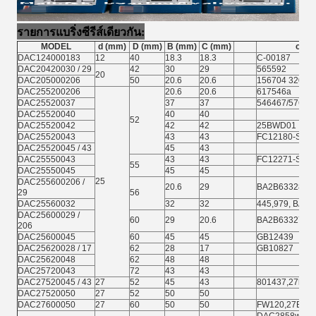
รายการแบริ่งซีรีส์เดียวกัน:
MODEL
d (mm)
D (mm)
B (mm)
C (mm)
orthe
DAC124000183
12
40
18.3
18.3
C-00187
DAC20420030 / 29
42
30
29
565592
20
DAC205000206
50
20.6
20.6
156704 32010
DAC255200206
20.6
20.6
617546a
DAC25520037
37
37
546467/576, 
DAC25520040
40
40
52
DAC25520042
42
42
25BWD01
DAC25520043
43
43
FC12180-S02
DAC25520045 / 43
45
43
DAC25550043
43
43
FC12271-S03, 
55
DAC25550045
45
45
25
DAC255600206 /
20.6
29
BA2B633280
29
56
DAC25560032
32
32
445,979, BAH
DAC25600029 /
60
29
20.6
BA2B633272
206
DAC25600045
60
45
45
GB12439
DAC25620028 / 17
62
28
17
GB10827
DAC25620048
62
48
48
DAC25720043
72
43
43
DAC27520045 / 43
27
52
45
43
801437,27kwd
DAC27520050
27
52
50
50
DAC27600050
27
60
50
50
FW120,27BWD