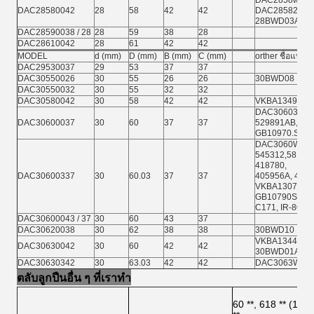
DAC2858w, DA
DAC28580042
28
58
42
42
DAC28582RK, 
28BWD03ACA
DAC28590038 / 28
28
59
38
28
DAC28610042
28
61
42
42
MODEL
d (mm)
D (mm)
B (mm)
C (mm)
orther ชื่อแบรนด
DAC29530037
29
53
37
37
DAC30550026
30
55
26
26
30BWD08
DAC30550032
30
55
32
32
DAC30580042
30
58
42
42
VKBA1349,30
DAC3060372RS
DAC30600037
30
60
37
37
529891AB, 52
GB10970.S05
DAC3060W, 52
545312,58173
418780,
DAC30600337
30
60.03
37
37
405956A, 4342
VKBA1307,30
GB10790S05, 
C171, IR-8040
DAC30600043 / 37
30
60
43
37
DAC30620038
30
62
38
38
30BWD10
VKBA1344,30
DAC30630042
30
60
42
42
30BWD01AC7
DAC30630342
30
63.03
42
42
DAC3063W-1
ตลับลูกปืนอื่น ๆ ที่เราทำ
60 **, 618 ** (1008