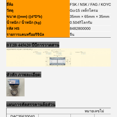
ยี่ห้อ
FSK / NSK / FAG / KOYO / 
วัสดุ
Gcr15 เหล็กโครม
ขนาด ((mm) ((d*D*b)
35mm × 65mm × 35mm
น้ําหนัก / น้ําหนัก (kg)
0.504กิโลกรัม
รหัส HS
8482800000
รายการแคนทรีออริจินัล
จีน
BT2B 445620 บีบี
การวาดสาน
หัวหัก ภาพละเอียด:
แผนการคัดสรรคานล้อส่วน
หมายเลขไม่
DAC35620040