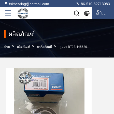
fskbearing@hotmail.com
86-510-82713083
อ้างอิง
ผลิตภัณฑ์
>
>
>
บ้าน
ผลิตภัณฑ์
แบริ่งล้อหมี
คู่แถว BT2B 445620 BB ลูกปืนเม็ดกลมเรียวตลับลูกกลิ้ง