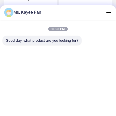
* 125 มิลลิเมตรอะไหล่สําห
หัวหินหัวล้อ 49X84X48mm
รับ MAN SAF
เหล็กคุณภาพสูง
รับราคาที่ดีที่สุด
รับราคาที่ดีที่สุด
Ms. Kayee Fan
11:08 PM
Good day, what product are you looking for?
WUXI FSK TRANSMISSION BEARING CO.,
LTD
fskbearing@hotmail.com
86-510-82713083
เลขที่ 220 ถนนเหรินหมินกลาง เขตเหลียงซี อู๋ซี เจียงซู ประเทศ
จีน