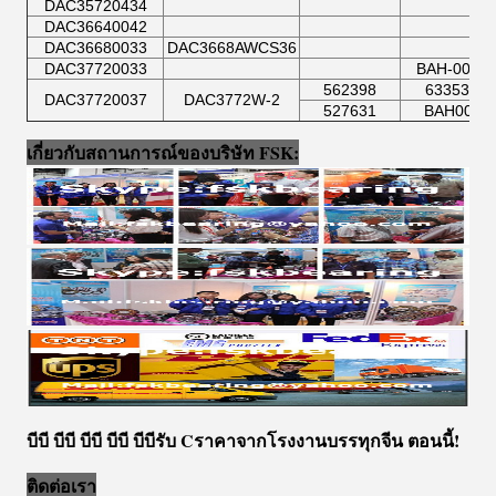
DAC35720434
DAC36640042
DAC36680033
DAC3668AWCS36
DAC37720033
BAH-0051
562398
633531B
DAC37720037
DAC3772W-2
527631
BAH0012
เกี่ยวกับสถานการณ์ของบริษัท FSK:
บีบี บีบี บีบี บีบี บีบี
รับ C
ราคาจากโรงงานบรรทุกจีน ตอนนี้!
ติดต่อเรา