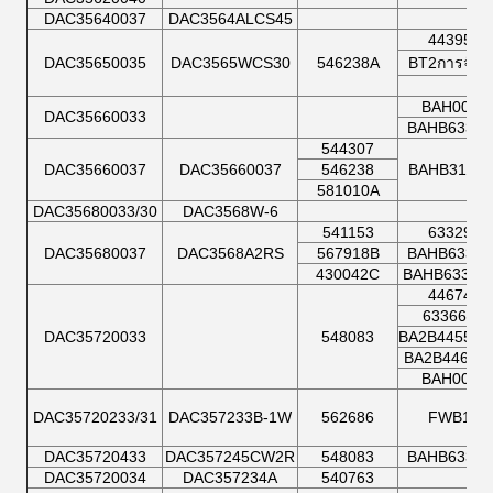
DAC35640037
DAC3564ALCS45
443952
DAC35650035
DAC3565WCS30
546238A
BT2การจัดตั้
BAH0015
DAC35660033
BAHB63367
544307
DAC35660037
DAC35660037
546238
BAHB31130
581010A
DAC35680033/30
DAC3568W-6
541153
633295
DAC35680037
DAC3568A2RS
567918B
BAHB63396
430042C
BAHB63352
446742
633669A
DAC35720033
548083
BA2B445535
BA2B44676
BAH0013
DAC35720233/31
DAC357233B-1W
562686
FWB14
DAC35720433
DAC357245CW2R
548083
BAHB63366
DAC35720034
DAC357234A
540763